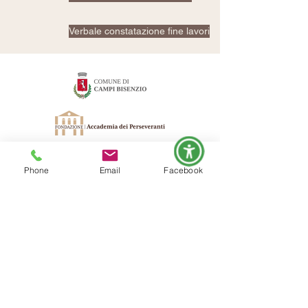
Verbale constatazione fine lavori
Phone
Email
Facebook
Fondazione Accademia dei Perseveranti
piazza Dante
23 - 50013
C
a
mpi Bisenzio - FI
tel.
0558979403
// fax
0550194650
// e-
mail:
segreteria@teatrodante.it
CF
80008380489
// P.IVA
03464590482